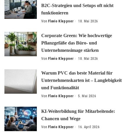
B2C-Strategien und Setups oft nicht
funktionieren
Von
Flavio Kleppner
18. Mai 2026
Posted
by
Corporate Green: Wie hochwertige
Pflanzgefäße das Büro- und
Unternehmensimage stärken
Von
Flavio Kleppner
18. Mai 2026
Posted
by
Warum PVC das beste Material für
Unternehmenskarten ist – Langlebigkeit
und Funktionalität
Von
Flavio Kleppner
5. Mai 2026
Posted
by
KI-Weiterbildung für Mitarbeitende:
Chancen und Wege
Von
Flavio Kleppner
16. April 2026
Posted
by