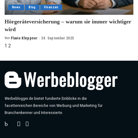
News
Blog
Finanzen
Hörgeräteversicherung – warum sie immer wichtiger
wird
Von
Flavio Kleppner
30. September 2025
Posted
by
1
2
Werbeblogger.de bietet fundierte Einblicke in die
facettenreichen Bereiche von Werbung und Marketing für
Branchenkenner und Interessierte.