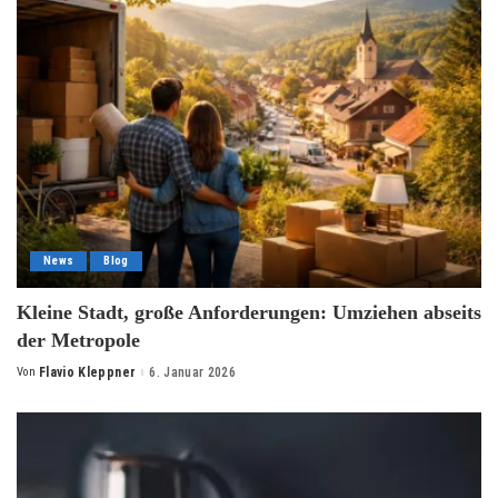
News
Blog
Kleine Stadt, große Anforderungen: Umziehen abseits
der Metropole
Von
Flavio Kleppner
6. Januar 2026
Posted
by