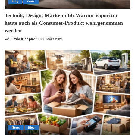
Blog
News
Technik, Design, Markenbild: Warum Vaporizer
heute auch als Consumer-Produkt wahrgenommen
werden
Von
Flavio Kleppner
30. März 2026
Posted
by
News
Blog