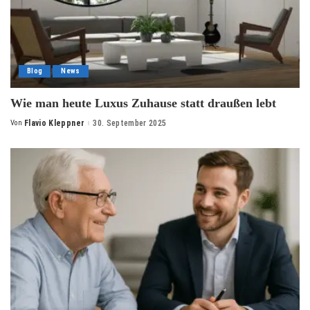
Blog
News
Wie man heute Luxus Zuhause statt draußen lebt
Von
Flavio Kleppner
30. September 2025
Posted
by