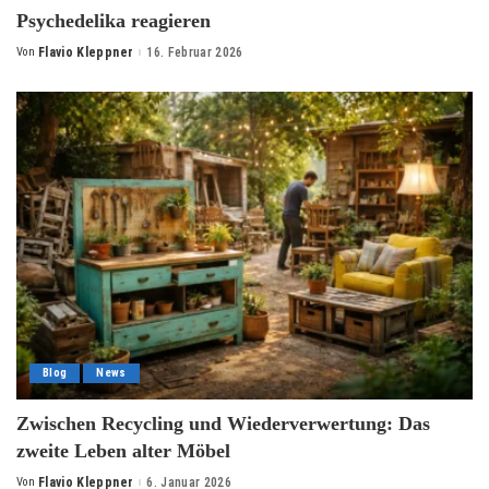
Psychedelika reagieren
Von
Flavio Kleppner
16. Februar 2026
Posted
by
Blog
News
Zwischen Recycling und Wiederverwertung: Das
zweite Leben alter Möbel
Von
Flavio Kleppner
6. Januar 2026
Posted