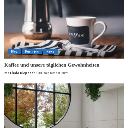
Blog
Business
News
Kaffee und unsere täglichen Gewohnheiten
Von
Flavio Kleppner
30. September 2025
Posted
by