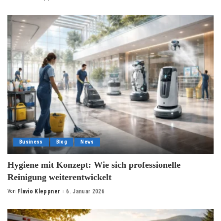
by
Business
Blog
News
Hygiene mit Konzept: Wie sich professionelle
Reinigung weiterentwickelt
Von
Flavio Kleppner
6. Januar 2026
Posted
by