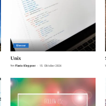
Glossar
Unix
Von
Flavio Kleppner
15. Oktober 2024
Posted
by