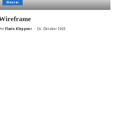
Glossar
Wireframe
Von
Flavio Kleppner
26. Oktober 2023
Posted
by