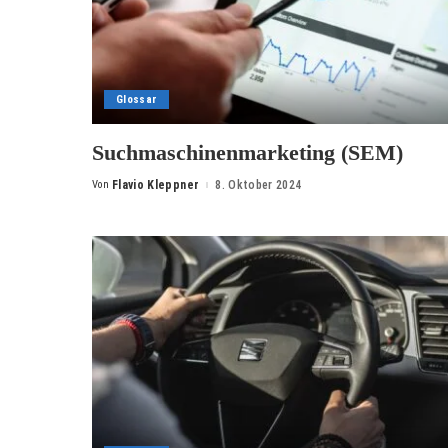
Glossar
Suchmaschinenmarketing (SEM)
Von
Flavio Kleppner
8. Oktober 2024
Posted
by