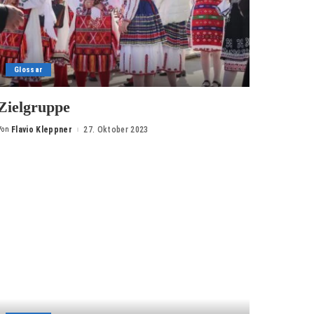
Glossar
Zielgruppe
Von
Flavio Kleppner
27. Oktober 2023
Posted
by