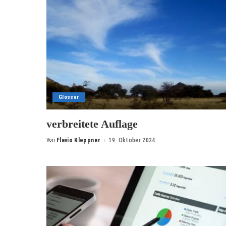
Glossar
verbreitete Auflage
Von
Flavio Kleppner
19. Oktober 2024
Posted
by