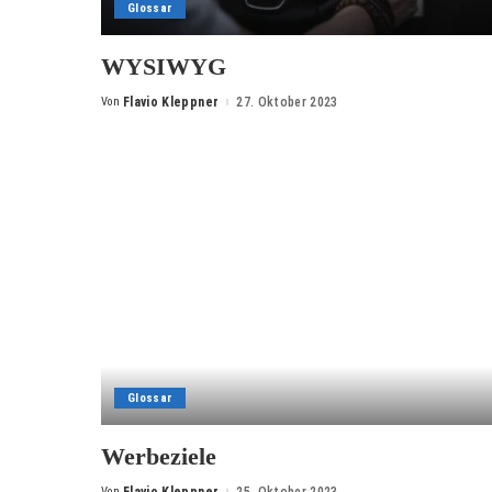
Glossar
WYSIWYG
Von
Flavio Kleppner
27. Oktober 2023
Posted
by
Glossar
Werbeziele
Von
Flavio Kleppner
25. Oktober 2023