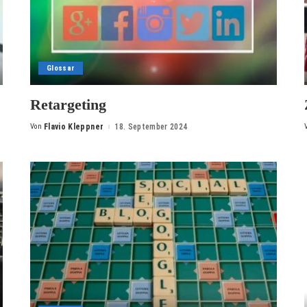
Glossar
Retargeting
Von
Flavio Kleppner
18. September 2024
Posted
by