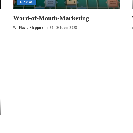
Glossar
Word-of-Mouth-Marketing
Von
Flavio Kleppner
26. Oktober 2023
Posted
by