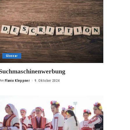
Glossar
Suchmaschinenwerbung
Von
Flavio Kleppner
9. Oktober 2024
Posted
by