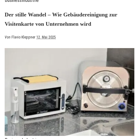
Business
Industrie
Der stille Wandel – Wie Gebäudereinigung zur
Visitenkarte von Unternehmen wird
Posted
Von
Flavio Kleppner
12. Mai 2025
by