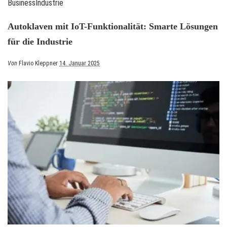
Business
Industrie
Autoklaven mit IoT-Funktionalität: Smarte Lösungen
für die Industrie
Posted
Von
Flavio Kleppner
14. Januar 2025
by