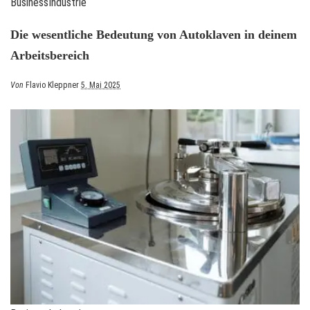
Business
Industrie
Die wesentliche Bedeutung von Autoklaven in deinem
Arbeitsbereich
Posted
Von
Flavio Kleppner
5. Mai 2025
by