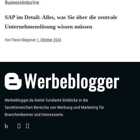
Business
Industrie
SAP im Detail: Alles, was Sie über die zentrale
Unternehmenslösung wissen müssen
Posted
Von
Flavio Kleppner
1. Oktober 2024
by
Werbeblogger.de bietet fundierte Einblicke in die
facettenreichen Bereiche von Werbung und Marketing für
Branchenkenner und Interessierte.