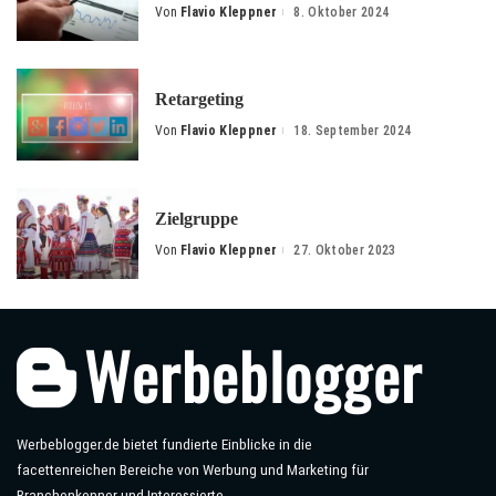
Von
Flavio Kleppner
8. Oktober 2024
Posted
by
Retargeting
Von
Flavio Kleppner
18. September 2024
Posted
by
Zielgruppe
Von
Flavio Kleppner
27. Oktober 2023
Posted
by
Werbeblogger.de bietet fundierte Einblicke in die
facettenreichen Bereiche von Werbung und Marketing für
Branchenkenner und Interessierte.