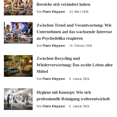
Bereiche sich verändert haben
Von
Flavio Kleppner
24. März 2026
Posted
by
Zwischen Trend und Verantwortung: Wie
Unternehmen auf das wachsende Interesse
an Psychedelika reagieren
Von
Flavio Kleppner
16. Februar 2026
Posted
by
Zwischen Recycling und
Wiederverwertung: Das zweite Leben alter
Möbel
Von
Flavio Kleppner
6. Januar 2026
Posted
by
Hygiene mit Konzept: Wie sich
professionelle Reinigung weiterentwickelt
Von
Flavio Kleppner
6. Januar 2026
Posted
by