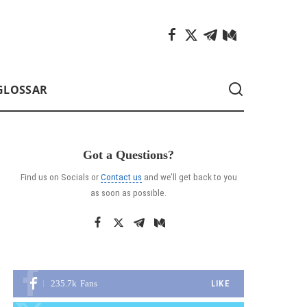
GLOSSAR
Got a Questions?
Find us on Socials or
Contact us
and we’ll get back to you
as soon as possible.
235.7k
Fans
LIKE