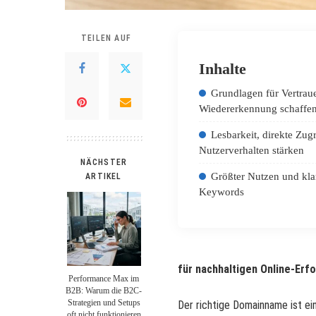
TEILEN AUF
Inhalte
Grundlagen für Vertrau
Wiedererkennung schaffe
Lesbarkeit, direkte Zug
Nutzerverhalten stärken
NÄCHSTER
Größter Nutzen und kl
ARTIKEL
Keywords
für nachhaltigen Online-Erfo
Performance Max im
B2B: Warum die B2C-
Strategien und Setups
Der richtige Domainname ist ei
oft nicht funktionieren