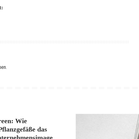
t:
ben.
reen: Wie
Pflanzgefäße das
nternehmensimage