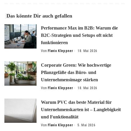
Das könnte Dir auch gefallen
Performance Max im B2B: Warum die
B2C-Strategien und Setups oft nicht
funktionieren
Von
Flavio Kleppner
18. Mai 2026
Posted
by
Corporate Green: Wie hochwertige
Pflanzgefäße das Büro- und
Unternehmensimage stärken
Von
Flavio Kleppner
18. Mai 2026
Posted
by
Warum PVC das beste Material für
Unternehmenskarten ist – Langlebigkeit
und Funktionalität
Von
Flavio Kleppner
5. Mai 2026
Posted
by