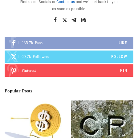
Find us on Socials or
Contact us
and we’ll get back to you
as soon as possible.
235.7k
Fans
LIKE
69.7k
Followers
FOLLOW
Pinterest
PIN
Popular Posts