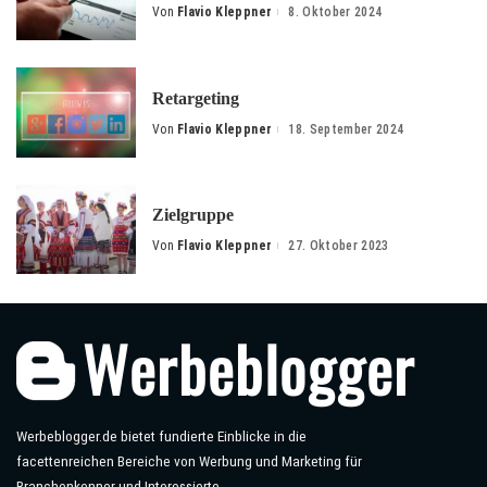
Von
Flavio Kleppner
8. Oktober 2024
Posted
by
Retargeting
Von
Flavio Kleppner
18. September 2024
Posted
by
Zielgruppe
Von
Flavio Kleppner
27. Oktober 2023
Posted
by
Werbeblogger.de bietet fundierte Einblicke in die
facettenreichen Bereiche von Werbung und Marketing für
Branchenkenner und Interessierte.