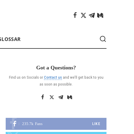
GLOSSAR
Got a Questions?
Find us on Socials or
Contact us
and we’ll get back to you
as soon as possible.
235.7k
Fans
LIKE