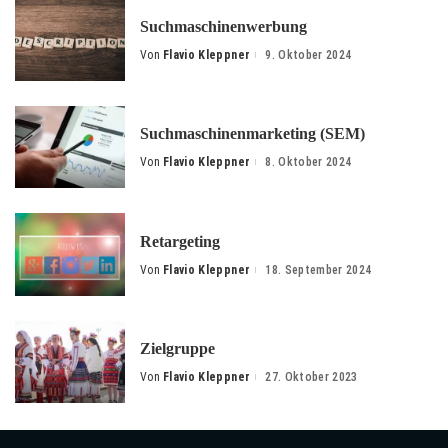
Suchmaschinenwerbung
Von
Flavio Kleppner
9. Oktober 2024
Posted
by
Suchmaschinenmarketing (SEM)
Von
Flavio Kleppner
8. Oktober 2024
Posted
by
Retargeting
Von
Flavio Kleppner
18. September 2024
Posted
by
Zielgruppe
Von
Flavio Kleppner
27. Oktober 2023
Posted
by