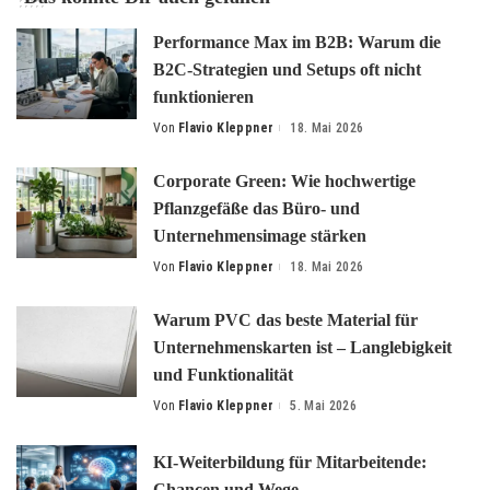
Performance Max im B2B: Warum die
B2C-Strategien und Setups oft nicht
funktionieren
Von
Flavio Kleppner
18. Mai 2026
Posted
by
Corporate Green: Wie hochwertige
Pflanzgefäße das Büro- und
Unternehmensimage stärken
Von
Flavio Kleppner
18. Mai 2026
Posted
by
Warum PVC das beste Material für
Unternehmenskarten ist – Langlebigkeit
und Funktionalität
Von
Flavio Kleppner
5. Mai 2026
Posted
by
KI-Weiterbildung für Mitarbeitende:
Chancen und Wege