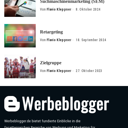
Suchmaschinenmarketing (SEM)
Von
Flavio Kleppner
8. Oktober 2024
Posted
by
Retargeting
Von
Flavio Kleppner
18. September 2024
Posted
by
Zielgruppe
Von
Flavio Kleppner
27. Oktober 2023
Posted
by
Werbeblogger.de bietet fundierte Einblicke in die
facettenreichen Bereiche von Werbung und Marketing für