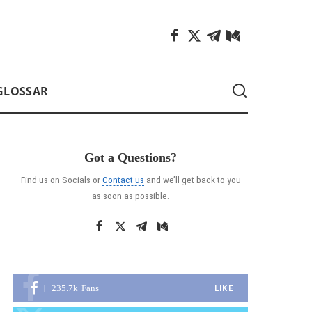
GLOSSAR
Got a Questions?
Find us on Socials or
Contact us
and we’ll get back to you
as soon as possible.
235.7k
Fans
LIKE