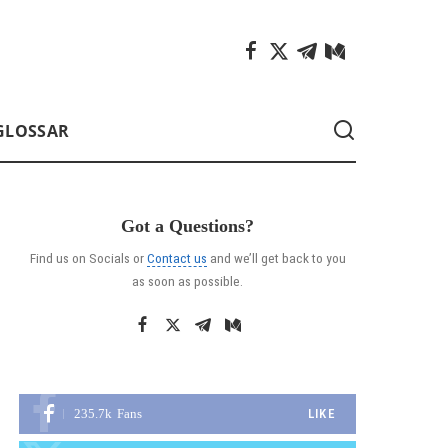
GLOSSAR
Got a Questions?
Find us on Socials or
Contact us
and we’ll get back to you
as soon as possible.
235.7k
Fans
LIKE