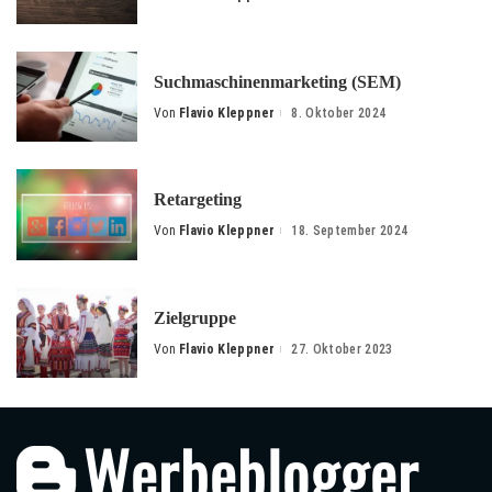
by
Suchmaschinenmarketing (SEM)
Von
Flavio Kleppner
8. Oktober 2024
Posted
by
Retargeting
Von
Flavio Kleppner
18. September 2024
Posted
by
Zielgruppe
Von
Flavio Kleppner
27. Oktober 2023
Posted
by