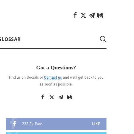
GLOSSAR
Got a Questions?
Find us on Socials or
Contact us
and we’ll get back to you
as soon as possible.
235.7k
Fans
LIKE